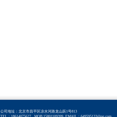
公司地址：北京市昌平区凉水河路龙山跃1号813
TEL：18614075627 MOB:15801109399
EMAIL：
649595133@qq.com