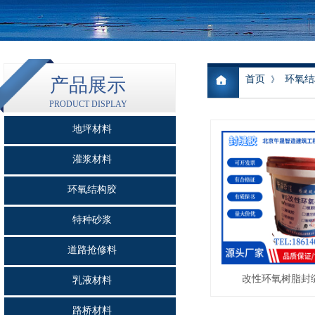
首页
环氧结
产品展示
》
PRODUCT DISPLAY
地坪材料
灌浆材料
环氧结构胶
特种砂浆
道路抢修料
改性环氧树脂封
乳液材料
路桥材料