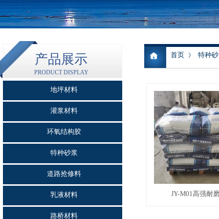
首页
特种砂
产品展示
》
PRODUCT DISPLAY
地坪材料
灌浆材料
环氧结构胶
特种砂浆
道路抢修料
JY-M01高强耐
乳液材料
路桥材料