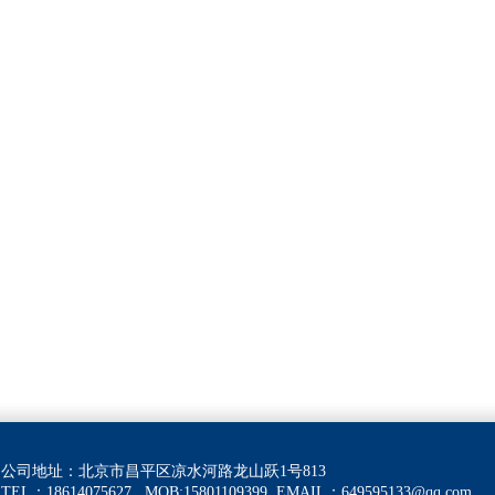
公司地址：北京市昌平区凉水河路龙山跃1号813
TEL：18614075627 MOB:15801109399
EMAIL：
649595133@qq.com