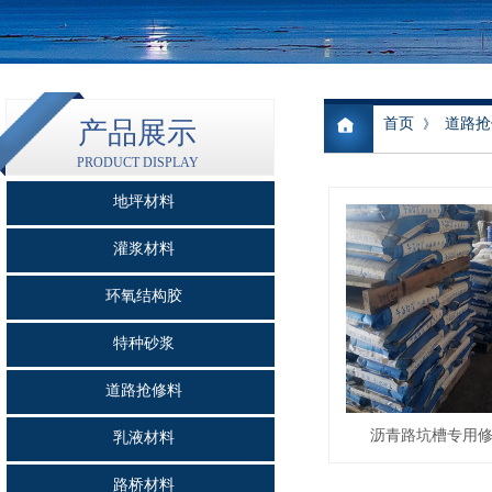
首页
道路抢
产品展示
》
PRODUCT DISPLAY
地坪材料
灌浆材料
环氧结构胶
特种砂浆
道路抢修料
沥青路坑槽专用
乳液材料
路桥材料