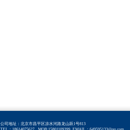
公司地址：北京市昌平区凉水河路龙山跃1号813
TEL：18614075627 MOB:15801109399
EMAIL：
649595133@qq.com