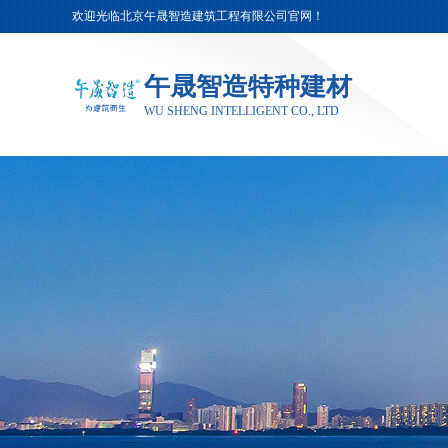
欢迎光临北京午晟智造建筑工程有限公司官网！
午晟智造特种建材
WU SHENG INTELLIGENT CO., LTD