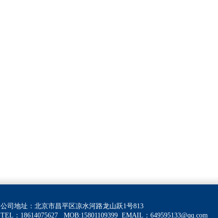
公司地址：北京市昌平区凉水河路龙山跃1号813
TEL：18614075627 MOB:15801109399
EMAIL：
649595133@qq.com